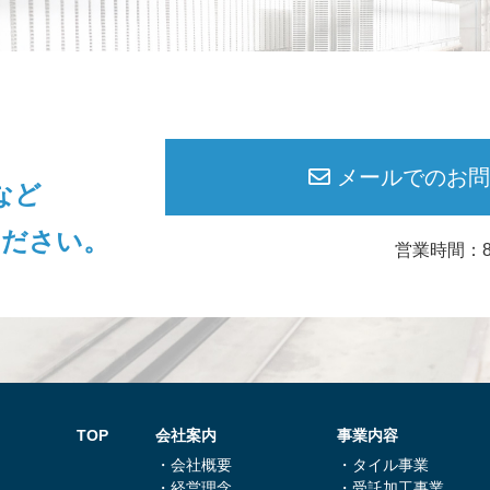
メールでのお問
など
ください。
営業時間：8:
TOP
会社案内
事業内容
・会社概要
・タイル事業
・経営理念
・受託加⼯事業