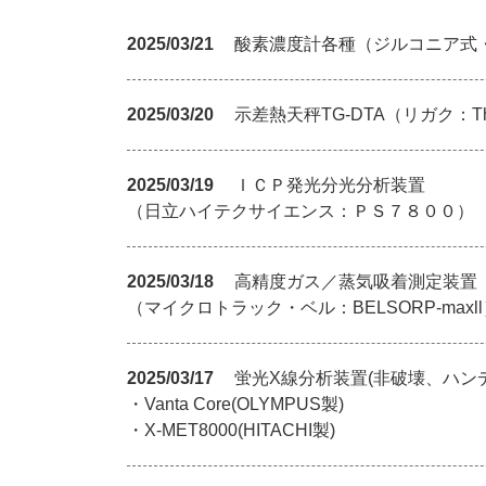
2025/03/21
酸素濃度計各種（ジルコニア式
2025/03/20
示差熱天秤TG-DTA（リガク：Ther
2025/03/19
ＩＣＰ発光分光分析装置
（日立ハイテクサイエンス：ＰＳ７８００）
2025/03/18
高精度ガス／蒸気吸着測定装置
（マイクロトラック・ベル：BELSORP-maxl
2025/03/17
蛍光X線分析装置(非破壊、ハン
・Vanta Core(OLYMPUS製)
・X-MET8000(HITACHI製)