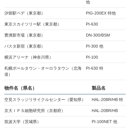
他
汐留駅ペデ（東京都）
PIG-200EX 特他
東京スカイツリー駅（東京都）
PI-630
豊洲新市場（東京都）
DN-300/BSM
バスタ新宿（東京都）
PI-300 他
横浜アリーナ（神奈川県）
PI-100
札幌ポールタウン・オーロラタウン（北海
PI-630 特
道）
物件名（県名）
製品名
空見スラッジリサイクルセンター（愛知県）
HAL-20BR/HB 特
京大ＩＰＳ細胞研究所（京都府）
HAL-20BR/HB
筑波大学（茨城県）
PI-100NET 他