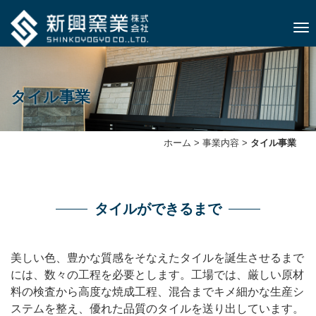
ナビ
タイル事業
ホーム
>
事業内容
>
タイル事業
タイルができるまで
美しい色、豊かな質感をそなえたタイルを誕生させるまで
には、数々の工程を必要とします。工場では、厳しい原材
料の検査から高度な焼成工程、混合までキメ細かな生産シ
ステムを整え、優れた品質のタイルを送り出しています。