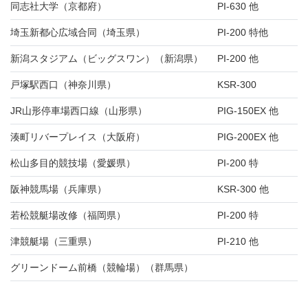
同志社大学（京都府）
PI-630 他
埼玉新都心広域合同（埼玉県）
PI-200 特他
新潟スタジアム（ビッグスワン）（新潟県）
PI-200 他
戸塚駅西口（神奈川県）
KSR-300
JR山形停車場西口線（山形県）
PIG-150EX 他
湊町リバープレイス（大阪府）
PIG-200EX 他
松山多目的競技場（愛媛県）
PI-200 特
阪神競馬場（兵庫県）
KSR-300 他
若松競艇場改修（福岡県）
PI-200 特
津競艇場（三重県）
PI-210 他
グリーンドーム前橋（競輪場）（群馬県）