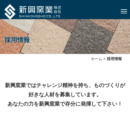
ナビ
採用情報
ホーム
>
採用情報
新興窯業ではチャレンジ精神を持ち、ものづくりが
好きな人材を募集しています。
あなたの力を新興窯業で存分に発揮して下さい！