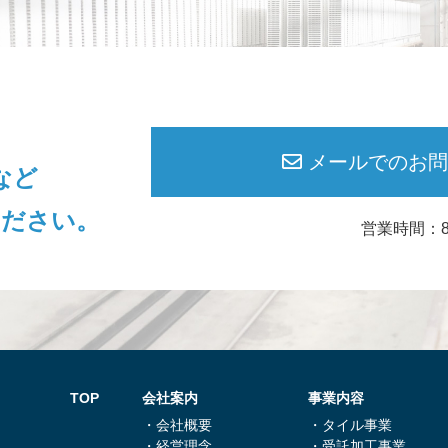
メールでのお問
など
ください。
営業時間：8:
TOP
会社案内
事業内容
・会社概要
・タイル事業
・経営理念
・受託加⼯事業