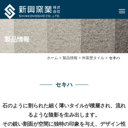
ナビ
製品情報
ホーム
>
製品情報
>
外装壁タイル
>
セキハ
セキハ
石のように割られた細く薄いタイルが積層され、流れ
るような陰影を生み出します。
その鋭い割面が空間に独特の印象を与え、デザイン性