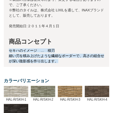
で、ご了承ください。
※弊社のタイルは、株式会社 LIXILを通して、INAXブランド
として、販売しております。
発売開始日:２０１１年４月１日
商品コンセプト
セキハのイメージ … 積刃
細い刃を積み上げたような繊細なボーダーで、高さの組合せ
が深い陰影感を作り出します。
カラーバリエーション
HAL-R/SKH-4
HAL-R/SKH-1
HAL-R/SKH-2
HAL-R/SKH-3