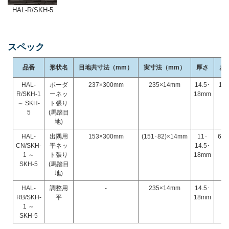
HAL-R/SKH-5
スペック
品番
形状名
目地共寸法（mm）
実寸法（mm）
厚さ
あ
HAL-
ボーダ
237×300mm
235×14mm
14.5･
14
R/SKH-1
ーネッ
18mm
～ SKH-
ト張り
5
(馬踏目
地)
HAL-
出隅用
153×300mm
(151･82)×14mm
11･
6.
CN/SKH-
平ネッ
14.5･
1 ～
ト張り
18mm
SKH-5
(馬踏目
地)
HAL-
調整用
-
235×14mm
14.5･
6
RB/SKH-
平
18mm
1 ～
SKH-5