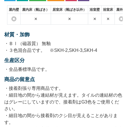
屋内壁
屋内床（靴ばき）
居室床（靴ばき以外）
浴室壁
浴室床
屋外壁
◎
×
×
×
×
◎
材質・加飾
・ＢⅠ（磁器質） 無釉
・３色混合品です。 ※SKH-2,SKH-3,SKH-4
生産区分
・全品番標準品です。
商品の留意点
・接着剤張り専用商品です。
・細目地の間から連結材が見えます。タイルの連結材の色
はグレーにしていますので、接着剤はG3色をご使用くだ
さい。
・細目地の間から接着剤のクシ目が見えることがありま
す。