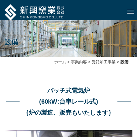
ナビ
設備
ホーム
>
事業内容
>
受託加⼯事業
>
設備
バッチ式電気炉
(60kW:台車レール式)
｛炉の製造、販売もいたします｝