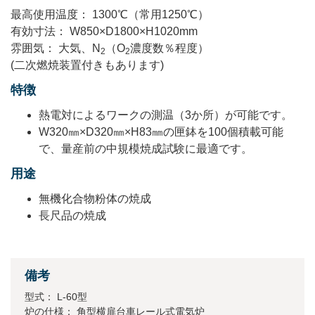
最⾼使⽤温度： 1300℃（常用1250℃）
有効⼨法： W850×D1800×H1020mm
雰囲気： 大気、N
（O
濃度数％程度）
2
2
(二次燃焼装置付きもあります)
特徴
熱電対によるワークの測温（3か所）が可能です。
W320㎜×D320㎜×H83㎜の匣鉢を100個積載可能
で、量産前の中規模焼成試験に最適です。
用途
無機化合物粉体の焼成
長尺品の焼成
備考
型式： L-60型
炉の仕様： 角型横扉台車レール式電気炉