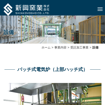
ナビ
設備
ホーム
>
事業内容
>
受託加⼯事業
>
設備
バッチ式電気炉（上部ハッチ式）