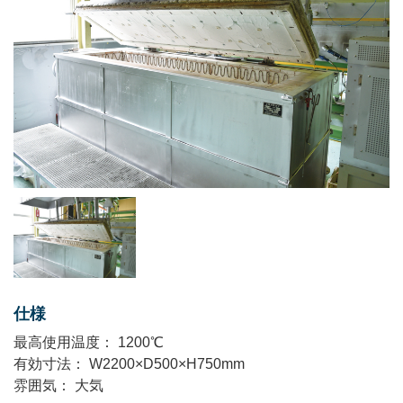
仕様
最⾼使⽤温度： 1200℃
有効⼨法： W2200×D500×H750mm
雰囲気： 大気