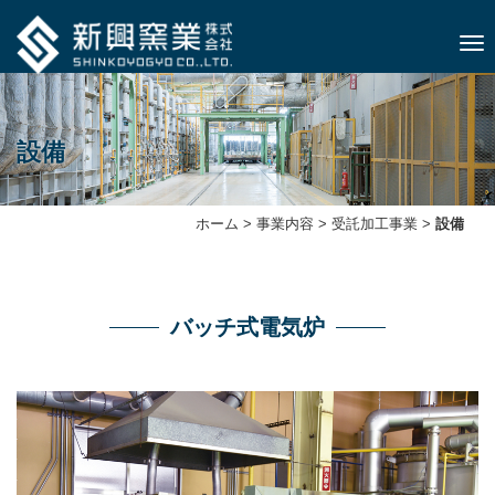
ナビ
設備
ホーム
>
事業内容
>
受託加⼯事業
>
設備
バッチ式電気炉