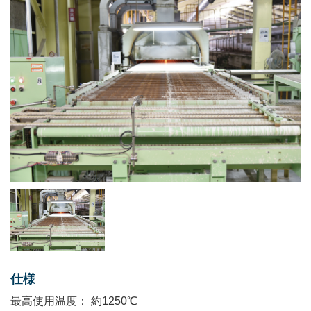
仕様
最⾼使⽤温度： 約1250℃