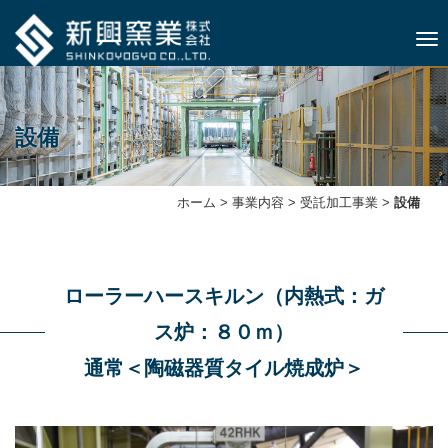
ナビ
設備
ホーム
>
事業内容
>
受託加⼯事業
>
設備
ローラーハースキルン（内熱式：ガ
ス炉：８０ｍ）
通常＜陶磁器質タイル焼成炉＞